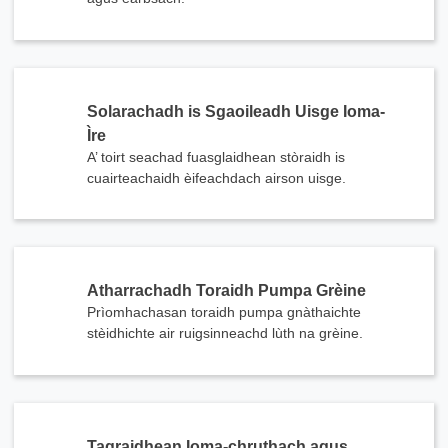
Solarachadh is Sgaoileadh Uisge Ioma-
Ìre
A’ toirt seachad fuasglaidhean stòraidh is
cuairteachaidh èifeachdach airson uisge.
Atharrachadh Toraidh Pumpa Grèine
Prìomhachasan toraidh pumpa gnàthaichte
stèidhichte air ruigsinneachd lùth na grèine.
x
Fios
Tagraidhean Ioma-chruthach agus
Tha sinn an seo gus do cheistean a fhreagairt agus na fuasglaidhean lùtha a thoirt