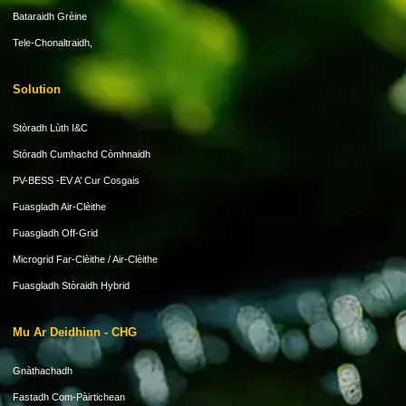
Bataraidh Grèine
Tele-Chonaltraidh,
Solution
Stòradh Lùth I&C
Stòradh Cumhachd Còmhnaidh
PV-BESS -EV A’ Cur Cosgais
Fuasgladh Air-Clèithe
Fuasgladh Off-Grid
Microgrid Far-Clèithe / Air-Clèithe
Fuasgladh Stòraidh Hybrid
Mu Ar Deidhinn - CHG
Gnàthachadh
Fastadh Com-Pàirtichean