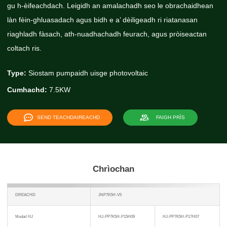
gu h-èifeachdach. Leigidh an amalachadh seo le obrachaidhean
làn fèin-ghluasadach agus bidh e a’ dèiligeadh ri riatanasan
riaghladh fàsach, ath-nuadhachadh feurach, agus pròiseactan
coltach ris.
Type:
Siostam pumpaidh uisge photovoltaic
Cumhachd:
7.5KW
SEND TEACHDAIREACHD
FAIGH PRÌS
Chrìochan
DREACHD
JNP7K5H-V5
Modail HJ
HJ-PP7K5H-P15H09
HJ-PP7K5H-P17H07