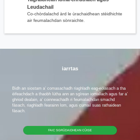
seachad a fhreagras air na feumalachdan agad.
Leudachail
Co-chòrdalachd àrd le ùrachaidhean stèidhichte
air feumalachdan sònraichte.
Feuch an tagh thu Seòrsa Bathar
iarrtas
Bidh an siostam a’ comasachadh riaghladh eag-eòlasach a tha
èifeachdach a thaobh lùtha ann an sgìrean iomallach agus far a’
ghriod dealain, a’ coinneachadh ri feumalachdan smachd
fàsach, riaghladh fearainn lom, agus cumail suas rathaidean
fàsach.
Send Teachdaireachd
FAIC SGRÙDAIDHEAN CÙISE