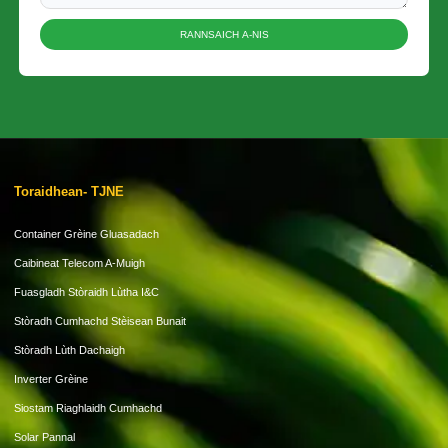
RANNSAICH A-NIS
Toraidhean- TJNE
Container Grèine Gluasadach
Caibineat Telecom A-Muigh
Fuasgladh Stòraidh Lùtha I&C
Stòradh Cumhachd Stèisean Bunait
Stòradh Lùth Dachaigh
Inverter Grèine
Siostam Riaghlaidh Cumhachd
Solar Pannal