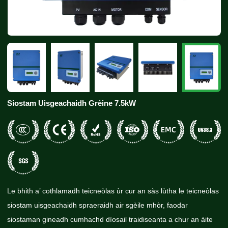
Siostam Uisgeachaidh Grèine 7.5kW
Le bhith a’ cothlamadh teicneòlas ùr cur an sàs lùtha le teicneòlas
siostam uisgeachaidh spraeraidh air sgèile mhòr, faodar
siostaman gineadh cumhachd dìosail traidiseanta a chur an àite