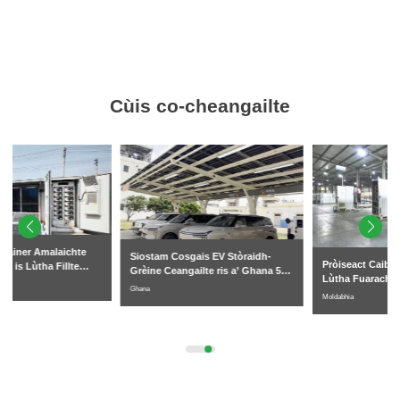
Cùis co-cheangailte
Siostam Cosgais EV Stòraidh-
Pròiseact Caibineat Stòraidh
Grèine Ceangailte ris a’ Ghana 50
Lùtha Fuarachaidh Leaghaidh
kWp + 125 kW/261 kWh
Ghana
261kWh Malairteach is
Moldabhia
Gnìomhachais Moldova