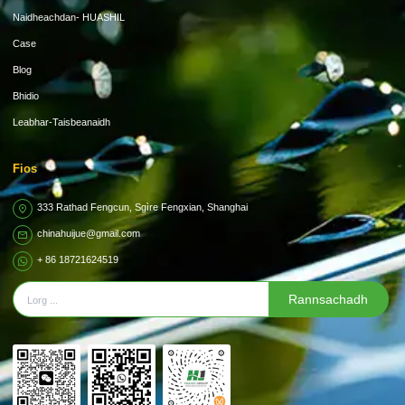
Naidheachdan- HUASHIL
Case
Blog
Bhidio
Leabhar-Taisbeanaidh
Fios
333 Rathad Fengcun, Sgìre Fengxian, Shanghai
chinahuijue@gmail.com
+ 86 18721624519
Rannsachadh