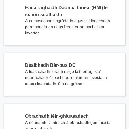
Eadar-aghaidh Daonna-Inneal (HMI) le
scrion-suathaidh
A’ comasachadh sgrùdadh agus suidheachadh
paramadairean agus ìrean prìomhachais an
inverter.
Dealbhadh Bàr-bus DC
A’ leasachadh toradh uisge làitheil agus a’
neartachadh èifeachdas iomlan an t-siostaim
agus cleachdadh lùth na grèine.
Obrachadh fèin-ghluasadach
A’ dèanamh cinnteach à obrachadh gun fhiosta
agus earbsach.