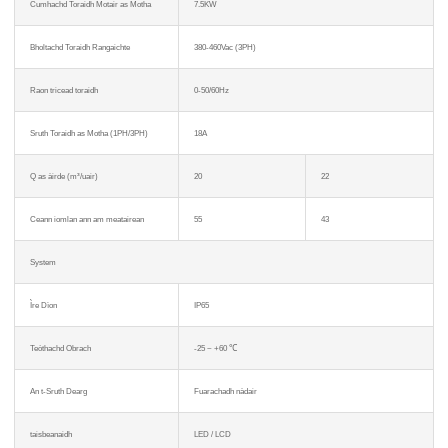
Cumhachd Toraidh Motair as Motha
7.5KW
Bholtachd Toraidh Rangaichte
380-460Vac (3PH)
Raon tricead toraidh
0-50/60Hz
Sruth Toraidh as Motha (1PH/3PH)
18A
Q as àirde (m³/uair)
20
22
Ceann iomlan ann am meatairean
55
43
System
Ìre Dìon
IP65
Teòthachd Obrach
-25 ~ +60 ℃
An t-Sruth Dearg
Fuarachadh nàdair
taisbeanaidh
LED / LCD