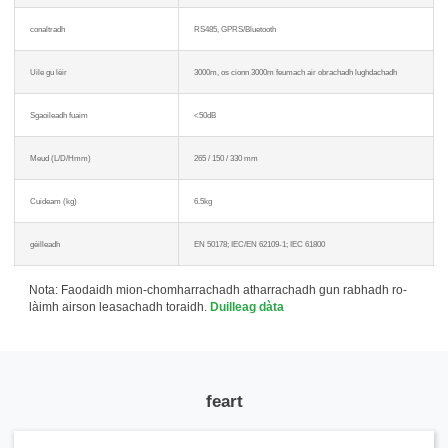
conaltradh
RS485, GPRS/Bluetooth
Uile gu lèir
3000m, os cionn 3000m feumach air obrachadh lughdachadh
Sgaoileadh fuaim
<50dB
Meud (L/D/Hmm)
265 / 150 / 330 mm
Cuideam (kg)
6.5kg
gèilleadh
EN 50178; IEC/EN 62109-1; IEC 61800
Nota: Faodaidh mion-chomharrachadh atharrachadh gun rabhadh ro-
làimh airson leasachadh toraidh.
Duilleag dàta
feart