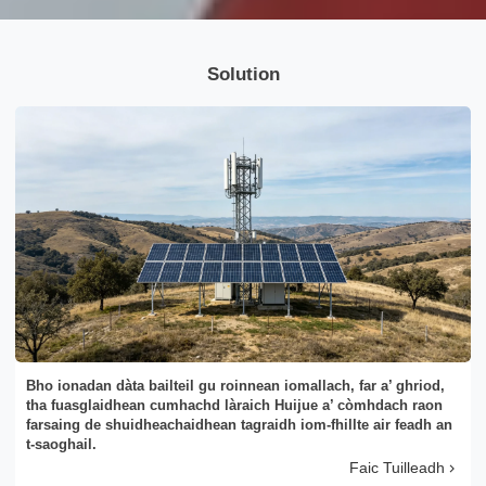
Solution
Bho ionadan dàta bailteil gu roinnean iomallach, far a’ ghriod,
tha fuasglaidhean cumhachd làraich Huijue a’ còmhdach raon
farsaing de shuidheachaidhean tagraidh iom-fhillte air feadh an
t-saoghail.
Faic Tuilleadh