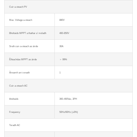
Cuir a-steach PV
Max. Voltage a-steach
880V
Bholtaids MPPT a thathar a’ moladh
460-850V
Sruth cuir-a-steach as àirde
30A
Èifeachdas MPPT as àirde
＞ 99%
Àireamh an t-sreath
1
Cuir-a-steach AC
bholtaids
360-460Vac, 3PH
Frequency
50Hz/60Hz (±3%)
Toradh AC