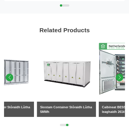
Related Products
Siostam Container Stòraidh Lùtha
Caibineat BESS Fuarachaidh-
5MWh
leaghaidh 261kW