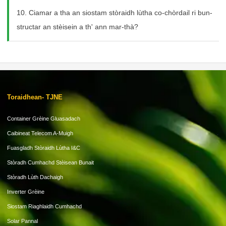
10. Ciamar a tha an siostam stòraidh lùtha co-chòrdail ri bun-
structar an stèisein a th' ann mar-thà?
Toraidhean- TJNE
Container Grèine Gluasadach
Caibineat Telecom A-Muigh
Fuasgladh Stòraidh Lùtha I&C
Stòradh Cumhachd Stèisean Bunait
Stòradh Lùth Dachaigh
Inverter Grèine
Siostam Riaghlaidh Cumhachd
Solar Pannal