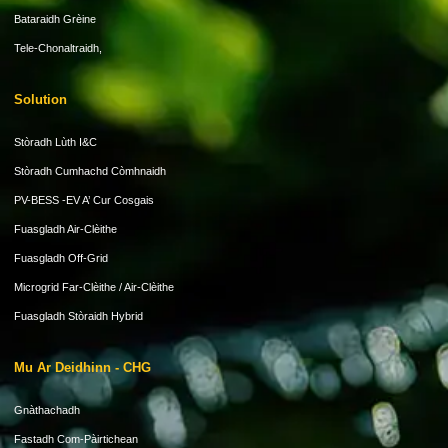
Bataraidh Grèine
Tele-Chonaltraidh,
Solution
Stòradh Lùth I&C
Stòradh Cumhachd Còmhnaidh
PV-BESS -EV A’ Cur Cosgais
Fuasgladh Air-Clèithe
Fuasgladh Off-Grid
Microgrid Far-Clèithe / Air-Clèithe
Fuasgladh Stòraidh Hybrid
Mu Ar Deidhinn - CHG
Gnàthachadh
Fastadh Com-Pàirtichean