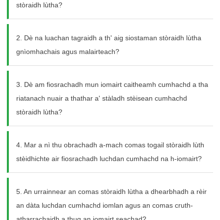
stòraidh lùtha?
Tha sinn an seo gus do cheistean a fhreagairt agus na fuasglaidhean lùtha a thoirt
seachad a fhreagras air na feumalachdan agad.
2. Dè na luachan tagraidh a th' aig siostaman stòraidh lùtha
gnìomhachais agus malairteach?
3. Dè am fiosrachadh mun iomairt caitheamh cumhachd a tha
riatanach nuair a thathar a' stàladh stèisean cumhachd
stòraidh lùtha?
Feuch an tagh thu Seòrsa Bathar
4. Mar a nì thu obrachadh a-mach comas togail stòraidh lùth
stèidhichte air fiosrachadh luchdan cumhachd na h-iomairt?
5. An urrainnear an comas stòraidh lùtha a dhearbhadh a rèir
Send Teachdaireachd
an dàta luchdan cumhachd iomlan agus an comas cruth-
atharrachaidh a thug an iomairt seachad?