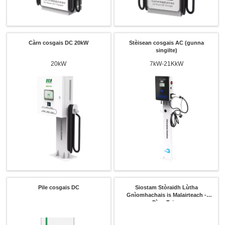
Càrn cosgais DC 20kW
Stèisean cosgais AC (gunna
singilte)
20kW
7kW-21KkW
Pile cosgais DC
Siostam Stòraidh Lùtha
Gnìomhachais is Malairteach -
Dìon Teine