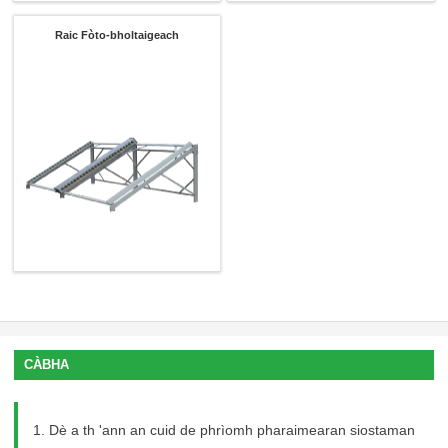
Raic Fòto-bholtaigeach
CÀBHA
x
1. Dè a th 'ann an cuid de phrìomh pharaimearan siostaman
Fios