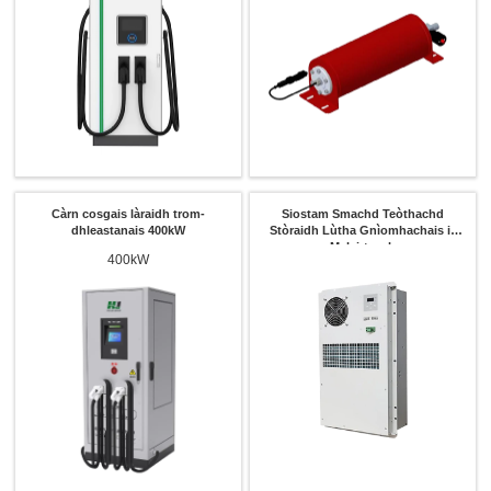
Càrn cosgais làraidh trom-
Siostam Smachd Teòthachd
dhleastanais 400kW
Stòraidh Lùtha Gnìomhachais is
Malairteach
400kW