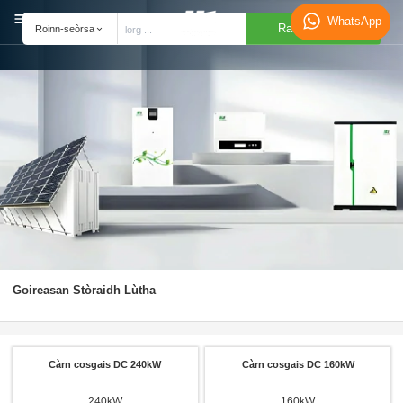
WhatsApp
Rannsachadh
Roinn-seòrsa
Goireasan Stòraidh Lùtha
Càrn cosgais DC 240kW
Càrn cosgais DC 160kW
240kW
160kW