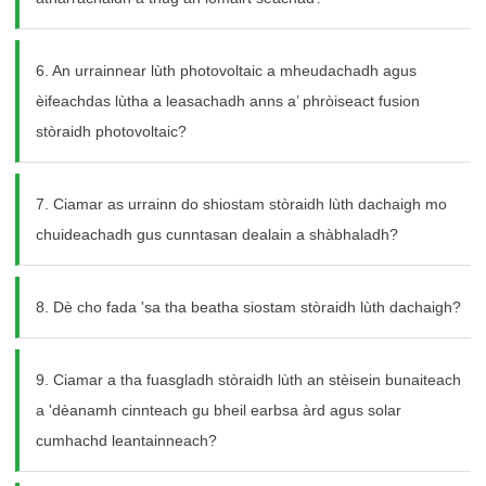
6. An urrainnear lùth photovoltaic a mheudachadh agus
èifeachdas lùtha a leasachadh anns a’ phròiseact fusion
stòraidh photovoltaic?
7. Ciamar as urrainn do shiostam stòraidh lùth dachaigh mo
chuideachadh gus cunntasan dealain a shàbhaladh?
8. Dè cho fada 'sa tha beatha siostam stòraidh lùth dachaigh?
9. Ciamar a tha fuasgladh stòraidh lùth an stèisein bunaiteach
a 'dèanamh cinnteach gu bheil earbsa àrd agus solar
cumhachd leantainneach?