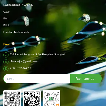
Naidheachdan- HUASHIL
Case
Blog
Bhidio
Leabhar-Taisbeanaidh
Fios
333 Rathad Fengcun, Sgìre Fengxian, Shanghai
chinahuijue@gmail.com
+ 86 18721624519
Rannsachadh