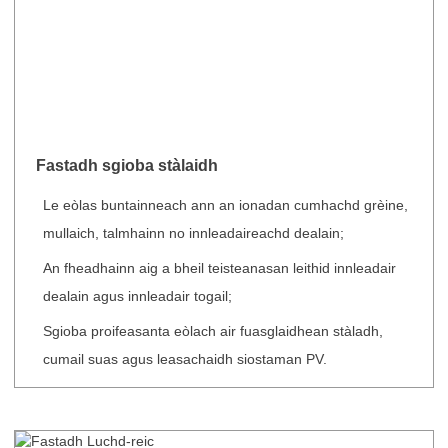
Fastadh sgioba stàlaidh
Le eòlas buntainneach ann an ionadan cumhachd grèine,
mullaich, talmhainn no innleadaireachd dealain;
An fheadhainn aig a bheil teisteanasan leithid innleadair
dealain agus innleadair togail;
Sgioba proifeasanta eòlach air fuasglaidhean stàladh,
cumail suas agus leasachaidh siostaman PV.