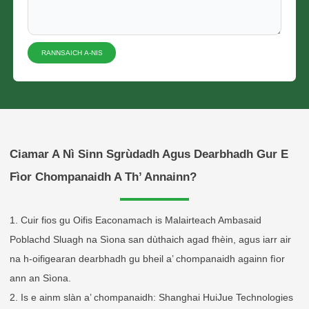
RANNSAICH A-NIS
Feuch an tagh thu Seòrsa Bathar
Ciamar A Nì Sinn Sgrùdadh Agus Dearbhadh Gur E
Fìor Chompanaidh A Th’ Annainn?
1. Cuir fios gu Oifis Eaconamach is Malairteach Ambasaid
Send Teachdaireachd
Poblachd Sluagh na Sìona san dùthaich agad fhèin, agus iarr air
na h-oifigearan dearbhadh gu bheil a’ chompanaidh againn fìor
ann an Sìona.
2. Is e ainm slàn a’ chompanaidh: Shanghai HuiJue Technologies