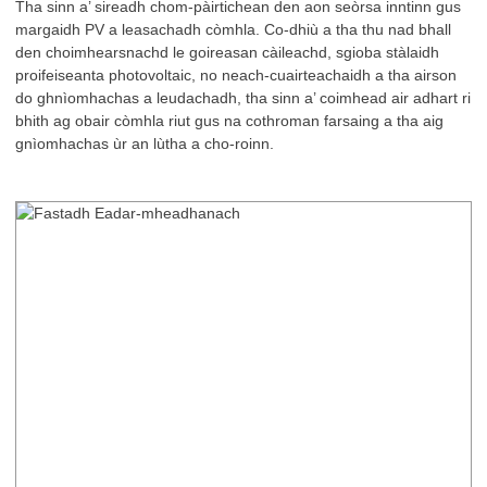
Tha sinn a’ sireadh chom-pàirtichean den aon seòrsa inntinn gus
margaidh PV a leasachadh còmhla. Co-dhiù a tha thu nad bhall
den choimhearsnachd le goireasan càileachd, sgioba stàlaidh
proifeiseanta photovoltaic, no neach-cuairteachaidh a tha airson
do ghnìomhachas a leudachadh, tha sinn a’ coimhead air adhart ri
bhith ag obair còmhla riut gus na cothroman farsaing a tha aig
gnìomhachas ùr an lùtha a cho-roinn.