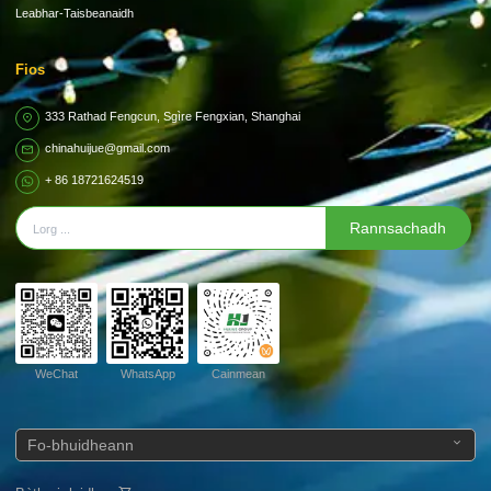
Leabhar-Taisbeanaidh
Fios
333 Rathad Fengcun, Sgìre Fengxian, Shanghai
chinahuijue@gmail.com
+ 86 18721624519
Rannsachadh
WeChat
WhatsApp
Cainmean
Fo-bhuidheann