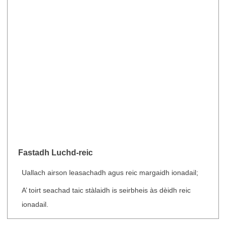
Fastadh Luchd-reic
Uallach airson leasachadh agus reic margaidh ionadail;
A’ toirt seachad taic stàlaidh is seirbheis às dèidh reic
ionadail.