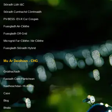
Stòradh Lùth I&C
Stòradh Cumhachd Còmhnaidh
PV-BESS -EV A’ Cur Cosgais
Fuasgladh Air-Clèithe
Fuasgladh Off-Grid
Microgrid Far-Clèithe / Air-Clèithe
Fuasgladh Stòraidh Hybrid
Mu Ar Deidhinn - CHG
Gnàthachadh
Fastadh Com-Pàirtichean
Naidheachdan- HUASHIL
Case
Blog
Bhidio