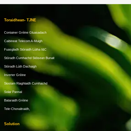
Toraidhean- TJNE
Container Grèine Gluasadach
Caibineat Telecom A-Muigh
Fuasgladh Stòraidh Lùtha I&C
Stòradh Cumhachd Stèisean Bunait
Stòradh Lùth Dachaigh
Inverter Grèine
Siostam Riaghlaidh Cumhachd
Solar Pannal
Bataraidh Grèine
Tele-Chonaltraidh,
Solution