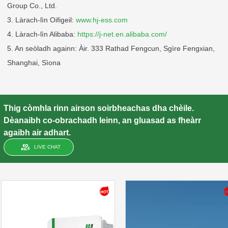
Group Co., Ltd.
3. Làrach-lìn Oifigeil:
www.hj-ess.com
4. Làrach-lìn Alibaba:
https://j-net.en.alibaba.com/
5. An seòladh againn: Àir. 333 Rathad Fengcun, Sgìre Fengxian,
Shanghai, Sìona
Thig còmhla rinn airson soirbheachas dha chèile.
Dèanaibh co-obrachadh leinn, an gluasad as fheàrr
agaibh air adhart.
LIVE CHAT