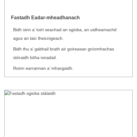
Fastadh Eadar-mheadhanach
Bidh sinn a’ toirt seachad an sgioba, an uidheamachd
agus an taic theicnigeach.
Bidh thu a’ gabhail brath air goireasan gnìomhachas
stòraidh lùtha ionadail.
Roinn earrannan a’ mhargaidh.