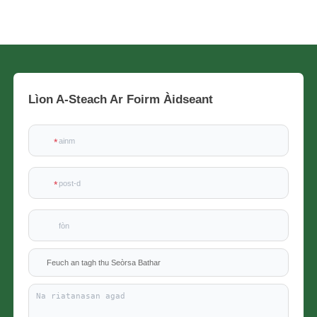
Lìon A-Steach Ar Foirm Àidseant
x
Feuch an tagh thu Seòrsa Bathar
Fios
Tha sinn an seo gus do cheistean a fhreagairt agus na fuasglaidhean lùtha a thoirt
seachad a fhreagras air na feumalachdan agad.