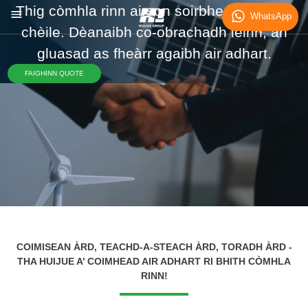
Thig còmhla rinn airson soirbheachas dha
WhatsApp
chèile. Dèanaibh co-obrachadh leinn, an
gluasad as fheàrr agaibh air adhart.
FAIGHINN QUOTE
COIMISEAN ÀRD, TEACHD-A-STEACH ÀRD, TORADH ÀRD -
THA HUIJUE A’ COIMHEAD AIR ADHART RI BHITH CÒMHLA
RINN!