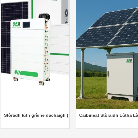
muigh 418KWh
radh lùth grèine dachaigh (Stacaichte)
Caibineat Stòraidh Lùtha Làrach