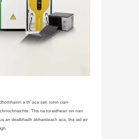
 dhomhainn a th’ aca san roinn cian-
-chrìochnaichte. Tha na toraidhean sin nan
us an dealbhadh àbhaisteach aca, tha iad air
igh.