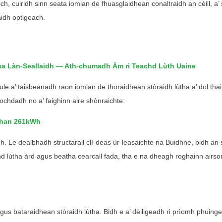
ich, cuiridh sinn seata iomlan de fhuasglaidhean conaltraidh an cèill, 
idh optigeach.
tha Làn-Seallaidh — Ath-chumadh Àm ri Teachd Lùth Uaine
ule a’ taisbeanadh raon iomlan de thoraidhean stòraidh lùtha a’ dol tha
chdadh no a’ faighinn aire shònraichte:
ghan 261kWh
Fios
Tha sinn an seo gus do cheistean a fhreagairt agus na fuasglaidhean lùtha a thoirt seachad 
h. Le dealbhadh structarail clì-deas ùr-leasaichte na Buidhne, bidh an 
d lùtha àrd agus beatha cearcall fada, tha e na dheagh roghainn airso
agus bataraidhean stòraidh lùtha. Bidh e a’ dèiligeadh ri prìomh phuing