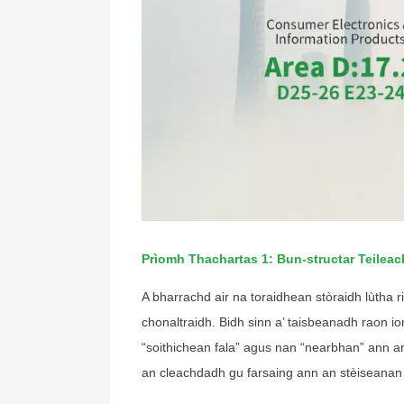
Prìomh Thachartas 1: Bun-structar Teilea
A bharrachd air na toraidhean stòraidh lùtha r
chonaltraidh. Bidh sinn a’ taisbeanadh raon i
“soithichean fala” agus nan “nearbhan” ann a
an cleachdadh gu farsaing ann an stèiseanan