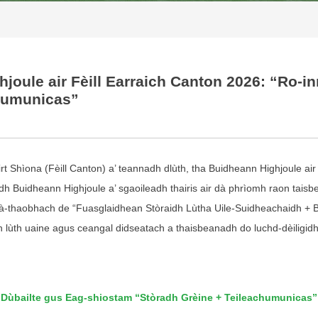
joule air Fèill Earraich Canton 2026: “Ro-i
chumunicas”
rt Shìona (Fèill Canton) a’ teannadh dlùth, tha Buidheann Highjoule air
dh Buidheann Highjoule a’ sgaoileadh thairis air dà phrìomh raon tai
dà-thaobhach de “Fuasglaidhean Stòraidh Lùtha Uile-Suidheachaidh + 
n lùth uaine agus ceangal didseatach a thaisbeanadh do luchd-dèiligidh 
 Dùbailte gus Eag-shiostam “Stòradh Grèine + Teileachumunicas” 