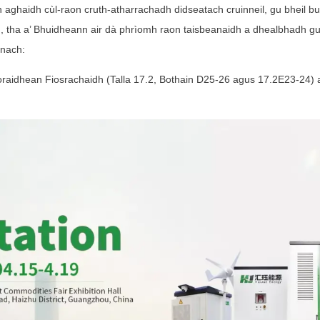
ghaidh cùl-raon cruth-atharrachadh didseatach cruinneil, gu bheil bun
n, tha a’ Bhuidheann air dà phrìomh raon taisbeanaidh a dhealbhadh gu
nnach:
raidhean Fiosrachaidh (Talla 17.2, Bothain D25-26 agus 17.2E23-24) a