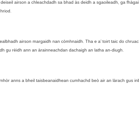
eiseil airson a chleachdadh sa bhad às deidh a sgaoileadh, ga fhàgail
hriod.
Feuch an tagh thu Seòrsa Bathar
albhadh airson margaidh nan còmhnaidh. Tha e a’ toirt taic do chrua
hadh gu rèidh ann an àrainneachdan dachaigh an latha an-diugh.
Send Teachdaireachd
le mhòr anns a bheil taisbeanaidhean cumhachd beò air an làrach gus i