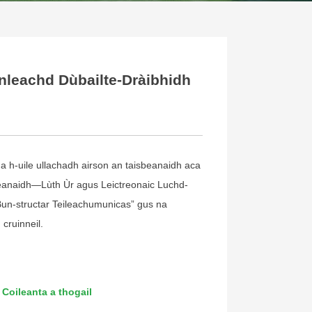
nnleachd Dùbailte-Dràibhidh
 a h-uile ullachadh airson an taisbeanaidh aca
sbeanaidh—Lùth Ùr agus Leictreonaic Luchd-
Bun-structar Teileachumunicas” gus na
cruinneil.
Coileanta a thogail