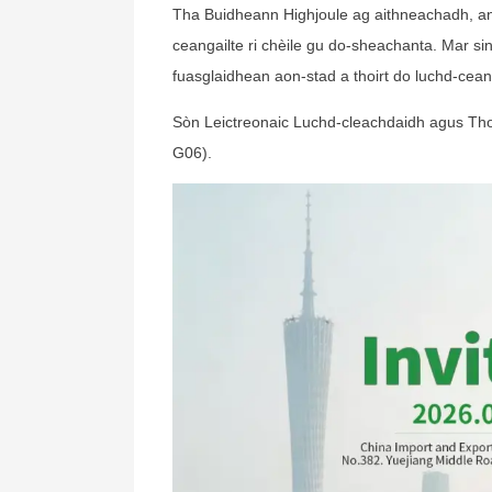
Tha Buidheann Highjoule ag aithneachadh, an a
ceangailte ri chèile gu do-sheachanta. Mar si
fuasglaidhean aon-stad a thoirt do luchd-cea
Sòn Leictreonaic Luchd-cleachdaidh agus Tho
G06).