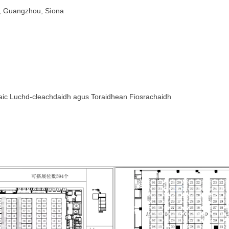
ct, Guangzhou, Sìona
aic Luchd-cleachdaidh agus Toraidhean Fiosrachaidh