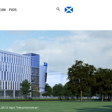
EAN
FIOS
n Lùth Ùr Agus Teileachumunicas”