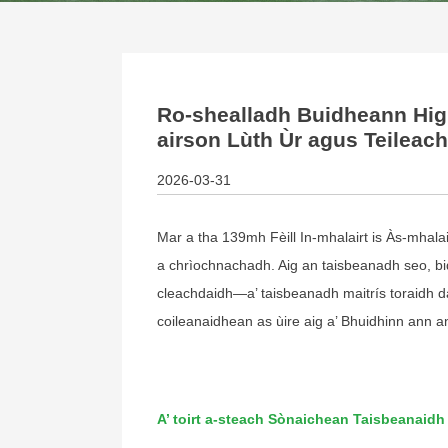
Ro-shealladh Buidheann High
airson Lùth Ùr agus Teilea
2026-03-31
Mar a tha 139mh Fèill In-mhalairt is Às-mhalai
a chrìochnachadh. Aig an taisbeanadh seo, bi
cleachdaidh—a’ taisbeanadh maitrís toraidh 
coileanaidhean as ùire aig a’ Bhuidhinn ann a
A’ toirt a-steach Sònaichean Taisbeanaidh