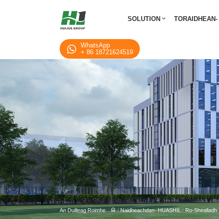
SOLUTION
TORAIDHEAN-
WhatsApp
+ 86 18721624519
An Duilleag Roimhe
/
Naidheachdan- HUASHIL
/
Ro-Shealladh 