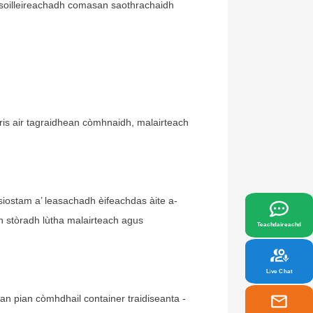
a’ soilleireachadh comasan saothrachaidh
iris air tagraidhean còmhnaidh, malairteach
x
a fhreagras air na feumalachdan agad.
siostam a’ leasachadh èifeachdas àite a-
n stòradh lùtha malairteach agus
Teachdaireachd
Live Chat
ean pian còmhdhail container traidiseanta -