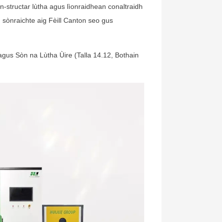
-structar lùtha agus lìonraidhean conaltraidh
 sònraichte aig Fèill Canton seo gus
gus Sòn na Lùtha Ùire (Talla 14.12, Bothain