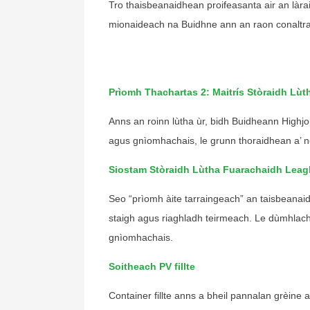
Tro thaisbeanaidhean proifeasanta air an làra
mionaideach na Buidhne ann an raon conaltra
Prìomh Thachartas 2: Maitrís Stòraidh Lù
Anns an roinn lùtha ùr, bidh Buidheann Highjo
agus gnìomhachais, le grunn thoraidhean a’ no
Siostam Stòraidh Lùtha Fuarachaidh Lea
Seo “prìomh àite tarraingeach” an taisbeanaid
staigh agus riaghladh teirmeach. Le dùmhlach
gnìomhachais.
Soitheach PV fillte
chinahuijue@gmail.com
Container fillte anns a bheil pannalan grèine 