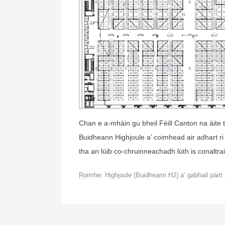
Chan e a-mhàin gu bheil Fèill Canton na àite 
Buidheann Highjoule a’ coimhead air adhart 
tha an lùib co-chruinneachadh lùth is conaltra
Roimhe: Highjoule (Buidheann HJ) a’ gabhail pàir
Nàiseanta