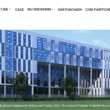
Naidheachdan- HUASHIL
 TJNE
MU DHEIDHINN
CASE
GNÀTHACHADH
COM-PÀIRTICH
Buidheann Highjoule Air Fèill Earraich Canton 2026: “Ro-Innleachd Dùbailte-Dràibhidh Airso