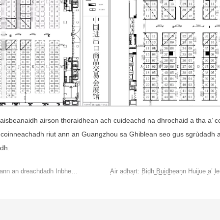
taisbeanaidh airson thoraidhean ach cuideachd na dhrochaid a tha a’ c
ri coinneachadh riut ann an Guangzhou sa Ghiblean seo gus sgrùdadh
idh.
t ann an dreachdadh Inbhe
Air adhart: Bidh Buidheann Huijue a’ l
le taigh-bathair BESS le fuarachadh l