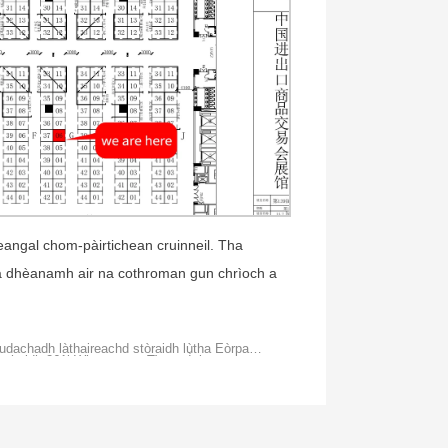
eangal chom-pàirtichean cruinneil. Tha
 a dhèanamh air na cothroman gun chrìoch a
eudachadh làthaireachd stòraidh lùtha Eòrpach
eaghaidh 261kWh anns na Tìrean Ìsle