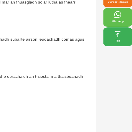
 mar an fhuasgladh solar lùtha as fheàrr
Cuir post-dealain
WhatsApp
chadh sùbailte airson leudachadh comas agus
Top
nbhe obrachaidh an t-siostaim a thaisbeanadh