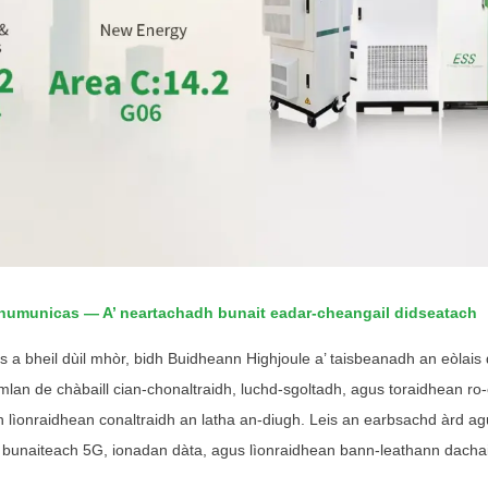
chumunicas — A’ neartachadh bunait eadar-cheangail didseatach
is a bheil dùil mhòr, bidh Buidheann Highjoule a’ taisbeanadh an eòlais
omlan de chàbaill cian-chonaltraidh, luchd-sgoltadh, agus toraidhean ro
n lìonraidhean conaltraidh an latha an-diugh. Leis an earbsachd àrd ag
 bunaiteach 5G, ionadan dàta, agus lìonraidhean bann-leathann dacha