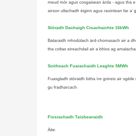
meud mòr agus cosgaisean àrda - agus tha e d
airson ullachadh èiginn agus raointean far a’ g
+ 86 18721624519
Stòradh Dachaigh Cruachaichte 16kWh
Bataraidh mhodúlach àrd-chomasach air a dhe
tha coltas eireachdail air a bhios ag amalac
Soitheach Fuarachaidh Leaghte 5MWh
Fuasgladh stòraidh lùtha ìre goireis air sgèi
gu fradharcach.
Fiosrachadh Taisbeanaidh
Àite: